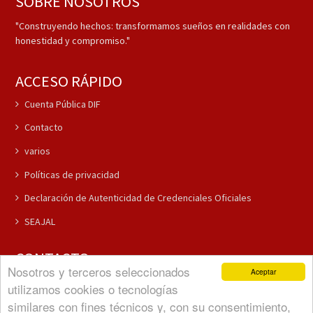
SOBRE NOSOTROS
"Construyendo hechos: transformamos sueños en realidades con
honestidad y compromiso."
ACCESO RÁPIDO
Cuenta Pública DIF
Contacto
varios
Políticas de privacidad
Declaración de Autenticidad de Credenciales Oficiales
SEAJAL
CONTACTO
Nosotros y terceros seleccionados
Aceptar
(37) 3796-5381
utilizamos cookies o tecnologías
(37) 3796-5292
similares con fines técnicos y, con su consentimiento,