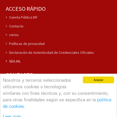
ACCESO RÁPIDO
Cuenta Pública DIF
Contacto
varios
Políticas de privacidad
Declaración de Autenticidad de Credenciales Oficiales
SEAJAL
CONTACTO
Nosotros y terceros seleccionados
Aceptar
(37) 3796-5381
utilizamos cookies o tecnologías
(37) 3796-5292
similares con fines técnicos y, con su consentimiento,
Comunicacion@cuquiojal.com
para otras finalidades según se especifica en la
política
de cookies
.
Leer más...